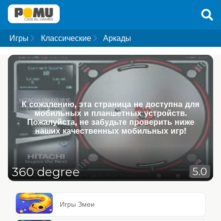
Игры
Классические
Аркады
К сожалению, эта страница не доступна для
мобильных и планшетных устройств.
Пожалуйста, не забудьте проверить ниже
наших качественных мобильных игр!
360 degree
5.0
Игры Змеи