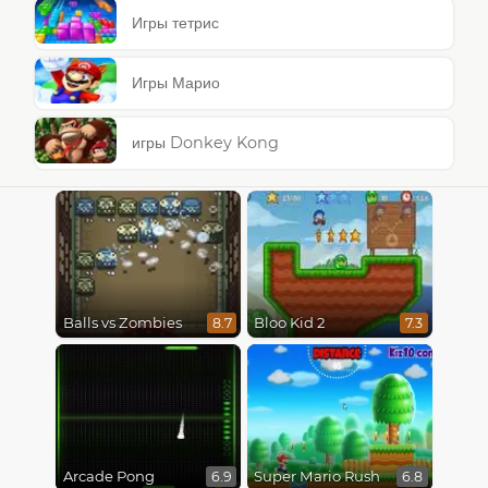
Игры тетрис
Игры Марио
игры Donkey Kong
Balls vs Zombies
Bloo Kid 2
8.7
7.3
Arcade Pong
Super Mario Rush
6.9
6.8