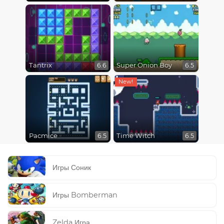
Tantrix
Super Onion Boy
6.6
6.5
Pacmice
Time Witch
6.5
6.5
Игры Соник
Игры Bomberman
Zelda Игра