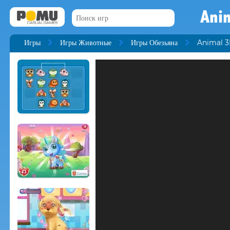
Ani
Игры
Игры Животные
Игры Обезьяна
Animal 