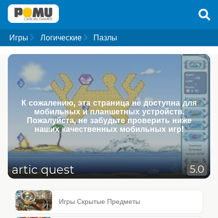
Игры
Логические
Пазлы
К сожалению, эта страница не доступна для
мобильных и планшетных устройств.
Пожалуйста, не забудьте проверить ниже
наших качественных мобильных игр!
artic quest
5.0
Игры Скрытые Предметы