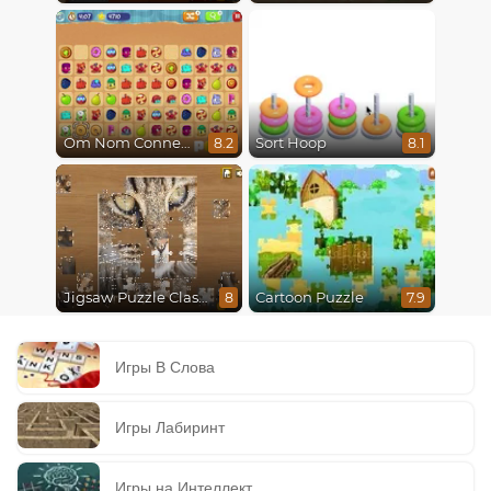
Om Nom Connect Classic
Sort Hoop
8.2
8.1
Jigsaw Puzzle Classic
Cartoon Puzzle
8
7.9
Игры В Слова
Игры Лабиринт
Игры на Интеллект