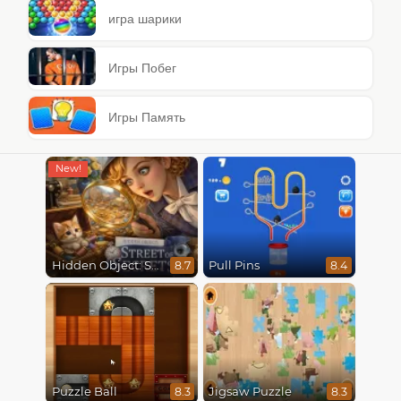
игра шарики
Игры Побег
Игры Память
Hidden Object: Street Of Secrets
Pull Pins
8.7
8.4
Puzzle Ball
Jigsaw Puzzle
8.3
8.3