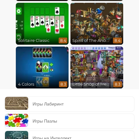
Solitaire Classic
Spirit of The Ancient Forest
8.4
8.4
4 Colors
Little Shop of Treasures
8.3
8.3
Игры Лабиринт
Игры Пазлы
Игры на Интеллект