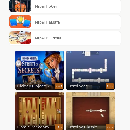
Игры Побег
Игры Память
Игры В Слова
Hidden Object: Street Of Secrets
Dominoes
8.8
8.6
Classic Backgammon
Domino Classic
8.5
8.5