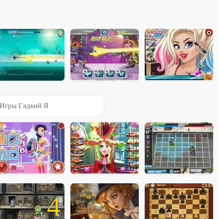
Игры Гадкий Я
4