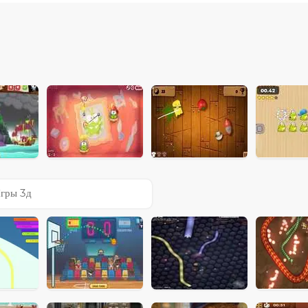
гры 3д