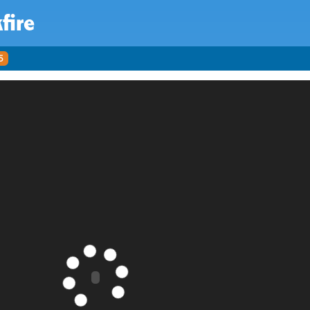
fire
5