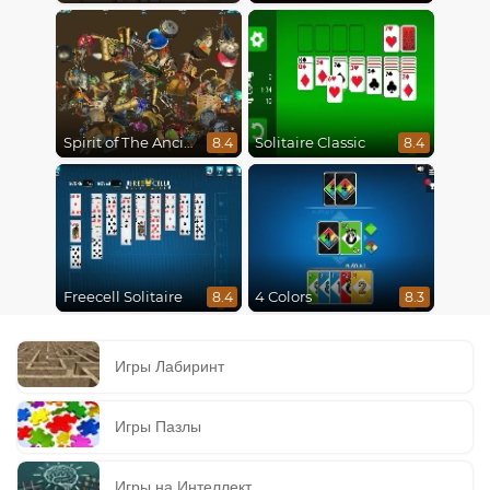
Spirit of The Ancient Forest
Solitaire Classic
8.4
8.4
Freecell Solitaire
4 Colors
8.4
8.3
Игры Лабиринт
Игры Пазлы
Игры на Интеллект