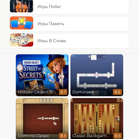
Игры Побег
Игры Память
Игры В Слова
Hidden Object: Street Of Secrets
Dominoes
8.7
8.6
Domino Classic
Classic Backgammon
8.5
8.5