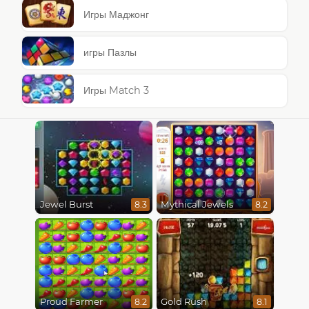
Игры Маджонг
игры Пазлы
Игры Match 3
Jewel Burst
Mythical Jewels
8.3
8.2
Proud Farmer
Gold Rush
8.2
8.1