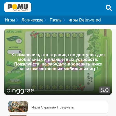
Игры
Логические
Пазлы
игры Bejeweled
К сожалению, эта страница не доступна для
мобильных и планшетных устройств.
Пожалуйста, не забудьте проверить ниже
наших качественных мобильных игр!
binggrae
5.0
Игры Скрытые Предметы