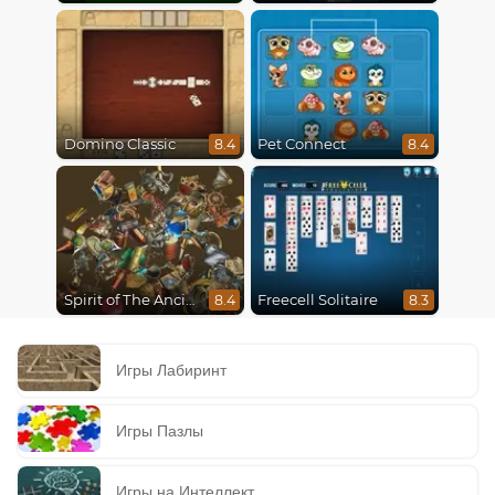
Domino Classic
Pet Connect
8.4
8.4
Spirit of The Ancient Forest
Freecell Solitaire
8.4
8.3
Игры Лабиринт
Игры Пазлы
Игры на Интеллект