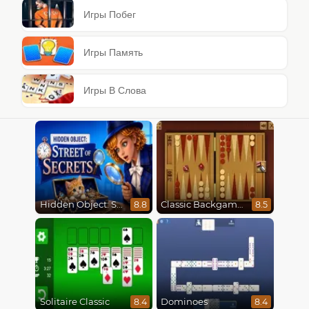
Игры Побег
Игры Память
Игры В Слова
Hidden Object: Street Of Secrets
Classic Backgammon
8.8
8.5
Solitaire Classic
Dominoes
8.4
8.4