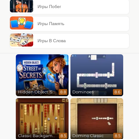
Игры Побег
Игры Память
Игры В Слова
Hidden Object: Street Of Secrets
Dominoes
8.8
8.6
Classic Backgammon
Domino Classic
8.5
8.5