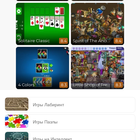
Solitaire Classic
Spirit of The Ancient Forest
8.4
8.4
4 Colors
Little Shop of Treasures
8.3
8.3
Игры Лабиринт
Игры Пазлы
Игры на Интеллект