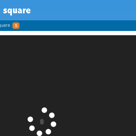
 square
quare
5