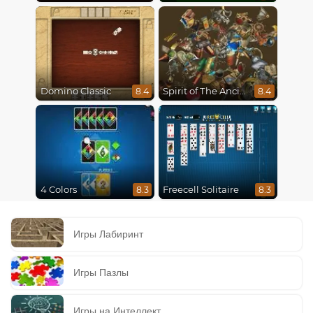
Domino Classic
Spirit of The Ancient Forest
8.4
8.4
4 Colors
Freecell Solitaire
8.3
8.3
Игры Лабиринт
Игры Пазлы
Игры на Интеллект