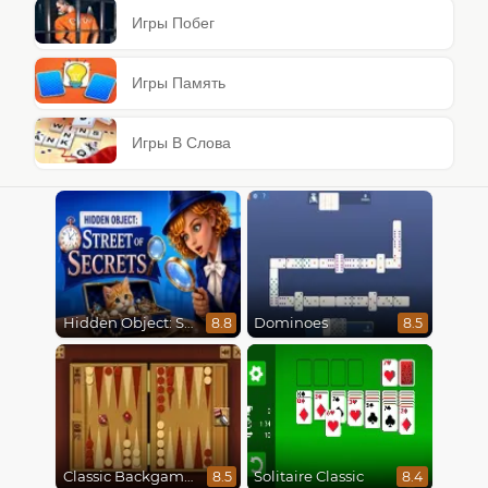
Игры Побег
Игры Память
Игры В Слова
Hidden Object: Street Of Secrets
Dominoes
8.8
8.5
Classic Backgammon
Solitaire Classic
8.5
8.4