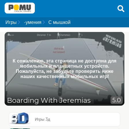
Игры
-умения
С мышкой
К сожалению, эта страница не доступна для
мобильных и планшетных устройств.
Пожалуйста, не забудьте проверить ниже
наших качественных мобильных игр!
Boarding With Jeremias
5.0
Игры 3д