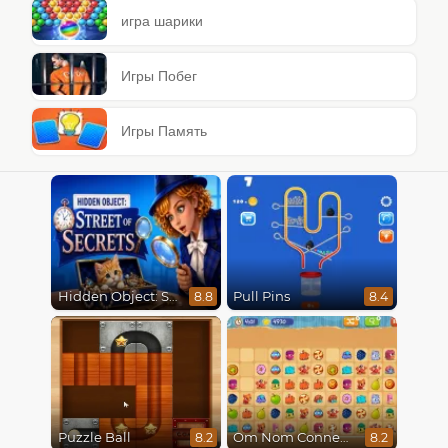
игра шарики
Игры Побег
Игры Память
Hidden Object: Street Of Secrets
Pull Pins
8.8
8.4
Puzzle Ball
Om Nom Connect Classic
8.2
8.2