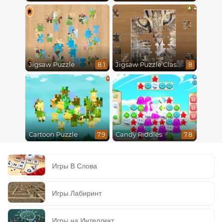
Jigsaw Puzzle
Jigsaw Puzzle Classic
8.1
8
Cartoon Puzzle
Candy Riddles
7.9
7.8
Игры В Слова
Игры Лабиринт
Игры на Интеллект