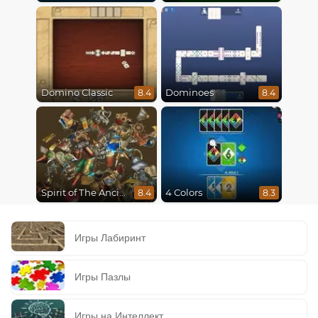
Domino Classic
Dominoes
8.4
8.4
Spirit of The Ancient Forest
4 Colors
8.4
8.3
Игры Лабиринт
Игры Пазлы
Игры на Интеллект