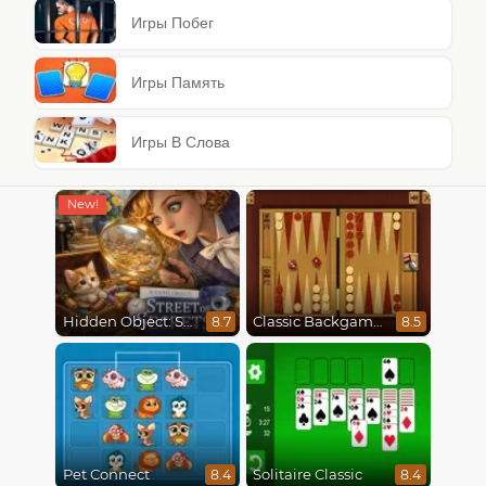
Игры Побег
Игры Память
Игры В Слова
Hidden Object: Street Of Secrets
Classic Backgammon
8.7
8.5
Pet Connect
Solitaire Classic
8.4
8.4