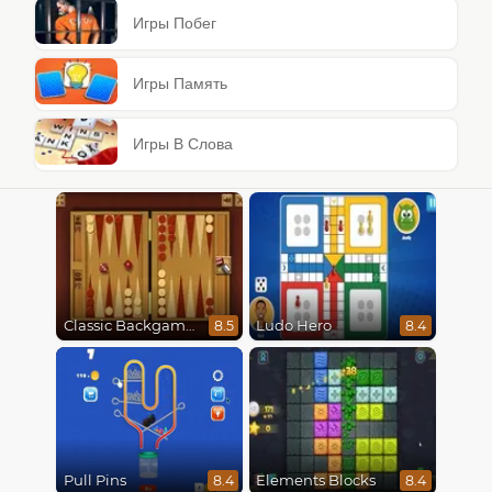
Игры Побег
Игры Память
Игры В Слова
Classic Backgammon
Ludo Hero
8.5
8.4
Pull Pins
Elements Blocks
8.4
8.4