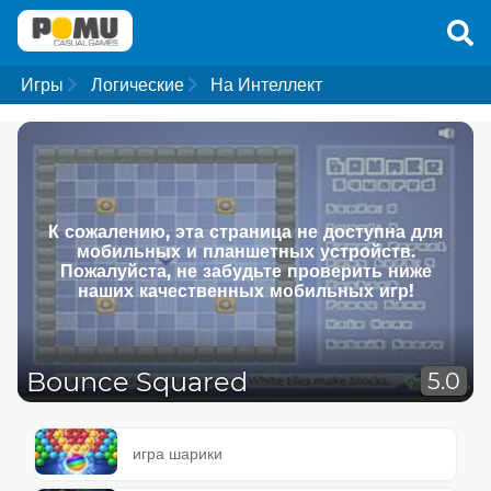
Игры
Логические
На Интеллект
К сожалению, эта страница не доступна для
мобильных и планшетных устройств.
Пожалуйста, не забудьте проверить ниже
наших качественных мобильных игр!
Bounce Squared
5.0
игра шарики