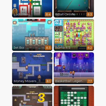
Ludo Hero
8 Ball Online
8.4
8.3
Jet Boi
Bomb It 5
8.3
8.2
Money Movers
Basketball Legends 2020
8.1
7.7
3