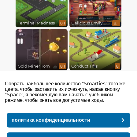
Terminal Madness
Delicious Emily New Beginning
8.1
8.1
Gold Miner Tom
Conduct This
8.1
8
Собрать наибольшее количество "Smarties" того же
цвета, чтобы заставить их исчезнуть, нажав кнопку
"Space", я рекомендую вам начать с учебником
режиме, чтобы знать все допустимые ходы.
политика конфиденциальности