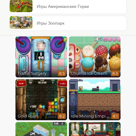
Игры Американские Горки
Игры Зоопарк
Traffic Surgery
Churros Ice Cream
8.5
8.3
Gold Rush
Idle Mining Empire
8.2
8.1