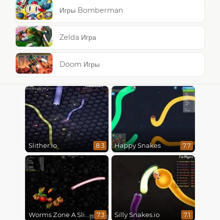
Игры Bomberman
Zelda Игра
Doom Игры
Slither.io
Happy Snakes
8.3
7.7
Worms Zone A Slithery Snake
Silly Snakes.io
7.3
7.1