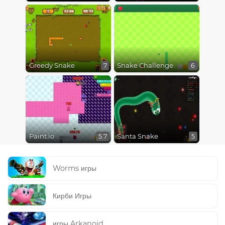
Greedy Snake
Snake Challenge
7
6
Paint.io
Santa Snake
5.7
5
Worms игры
Кирби Игры
игры Arkanoid