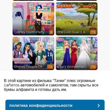
Disney Dorm Party
The Lion Guard Assemble
8
7.9
Disney Couple Of The Year
Elsa's Wonderland Wedding
7.9
7.9
В этой картине из фильма "Тачки" плюс огромные
cañeros автомобилей и самолетов, там скрыты все
буквы алфавита и готовы дать им.
политика конфиденциальности