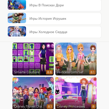
Игры В Поисках Дори
Игры История Игрушек
Игры Холодное Сердце
Smarte Couture
Princess Girls Safari Trip
8.6
8.1
Disney Travel Diaries: City Break
Disney Princesses Runway Show
8.1
8