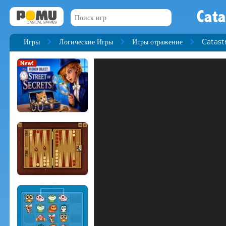
Cata
Игры
Логические Игры
Игры отражение
Catast