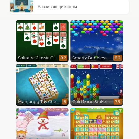
Развивающие игры
Solitaire Classic Christmas
Smarty Bubbles X-Mas Edition
8.2
8.2
Mahjongg Toy Chest
Gold Mine Strike Christmas
8
7.9