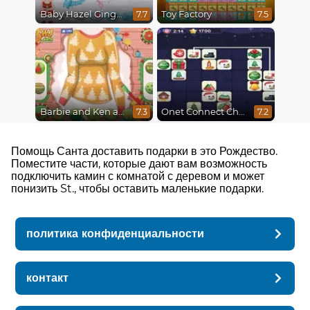
Baby Hazel Gingerbread House
Toy Factory
7.7
7.5
Barbie and Ken a Perfect Christmas
Onet Connect Christmas
7.3
7.2
Помощь Санта доставить подарки в это Рождество.
Поместите части, которые дают вам возможность
подключить камин с комнатой с деревом и может
понизить St., чтобы оставить маленькие подарки.
политика конфиденциальности
контакт