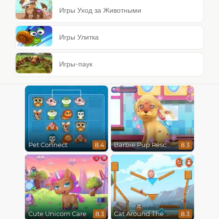
Игры Уход за Животными
Игры Улитка
Игры-паук
Pet Connect
Barbie Pup Rescue
8.4
8.3
Cute Unicorn Care
Cat Around The World
8.3
8.3