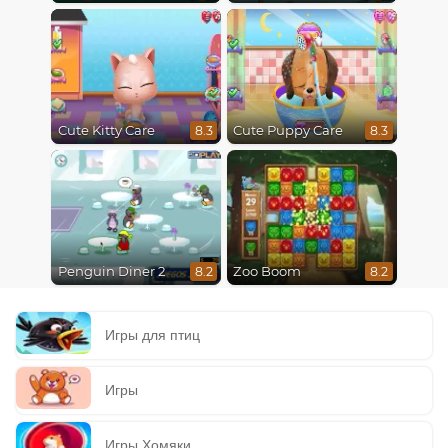
Cute Kitty Care
Cute Puppy Care
8.3
8.3
Penguin Diner 2
Zoo Boom
8.2
8.2
Игры для птиц
Игры
Игры Хомяки