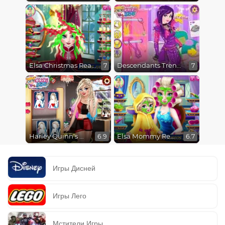
Elsa Christmas Real Haircuts
Descendants Trendsetters
7
7
Harley Quinn's Modern Makeover
Elsa Mommy Real Makeover
6.9
6.7
Игры Дисней
Игры Лего
Мстители Игры