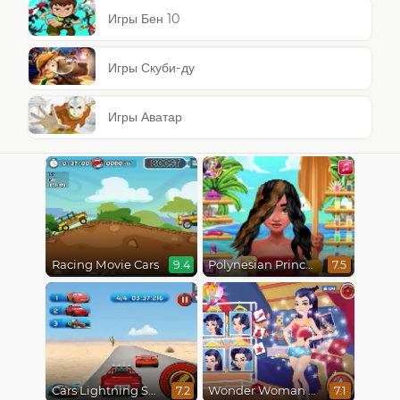
Игры Бен 10
Игры Скуби-ду
Игры Аватар
Racing Movie Cars
Polynesian Princess Real Haircuts
9.4
7.5
Cars Lightning Speed
Wonder Woman Fashion Event
7.2
7.1