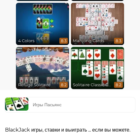
4 Colors
Mahjong Cards
8.3
8.3
Refuge Solitaire
Solitaire Classic Christmas
8.2
8.2
Игры Пасьянс
BlackJack игры, ставки и выиграть ... если вы можете.