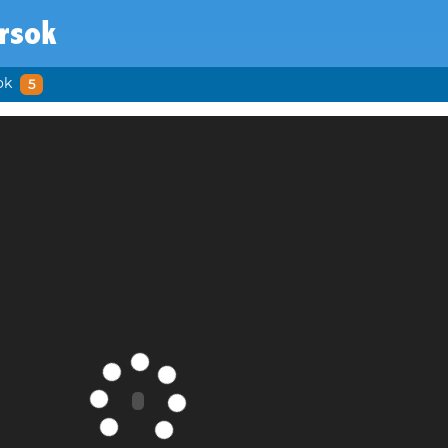
rsok
ok
5