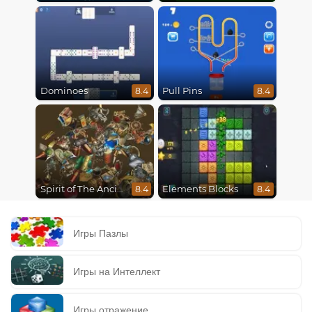
Dominoes
Pull Pins
8.4
8.4
Spirit of The Ancient Forest
Elements Blocks
8.4
8.4
Игры Пазлы
Игры на Интеллект
Игры отражение