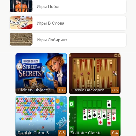
Игры Побег
Игры В Слова
Игры Лабиринт
Hidden Object: Street Of Secrets
Classic Backgammon
8.8
8.5
Bubble Game 3 Christmas
Solitaire Classic
8.5
8.4