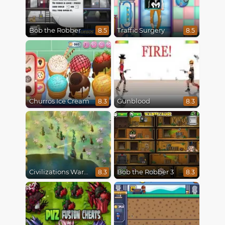
Bob the Robber
Traffic Surgery
8.5
8.5
Churros Ice Cream
Gunblood
8.3
8.3
Civilizations Wars Master Edition
Bob the Robber 3
8.3
8.3