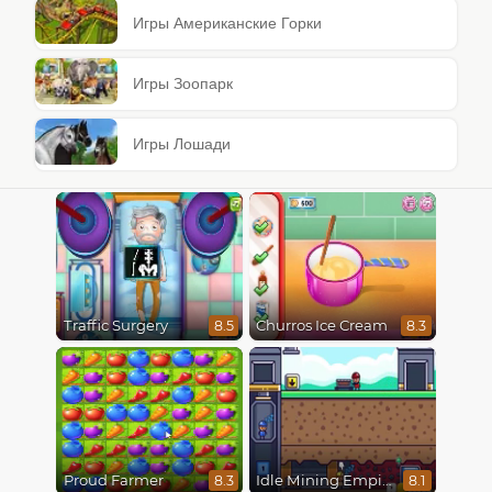
Игры Американские Горки
Игры Зоопарк
Игры Лошади
Traffic Surgery
Churros Ice Cream
8.5
8.3
Proud Farmer
Idle Mining Empire
8.3
8.1