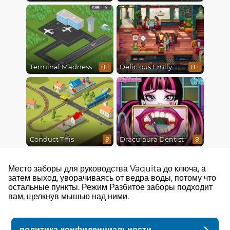
Terminal Madness
Delicious Emily New Beginning
8.1
8.1
Conduct This
Draculaura Dentist
8
8
Место заборы для руководства Vaquita до ключа, а
затем выход, уворачиваясь от ведра воды, потому что
остальные пункты. Режим Разбитое заборы подходит
вам, щелкнув мышью над ними.
политика конфиденциальности