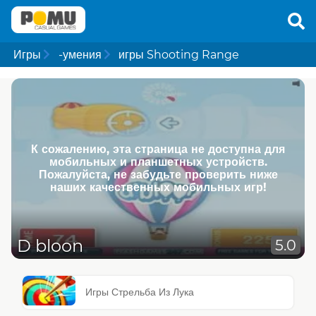
Игры
-умения
игры Shooting Range
К сожалению, эта страница не доступна для
мобильных и планшетных устройств.
Пожалуйста, не забудьте проверить ниже
наших качественных мобильных игр!
D bloon
5.0
Игры Стрельба Из Лука