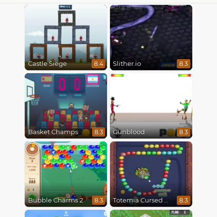
Castle Siege
Slither.io
8.4
8.3
Basket Champs
Gunblood
8.3
8.3
Bubble Charms 2
Totemia Cursed Marbles
8.3
8.3