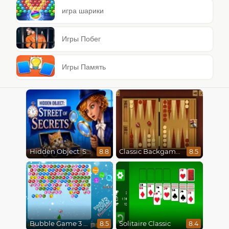
игра шарики
Игры Побег
Игры Память
Hidden Object: Street Of Secrets
Classic Backgammon
8.8
8.5
Bubble Game 3 Christmas
Solitaire Classic
8.5
8.4