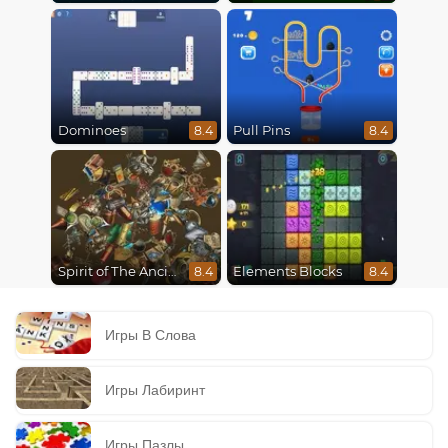
Dominoes
Pull Pins
8.4
8.4
Spirit of The Ancient Forest
Elements Blocks
8.4
8.4
Игры В Слова
Игры Лабиринт
Игры Пазлы