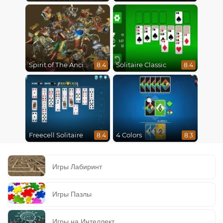
Spirit of The Ancient Forest
Solitaire Classic
8.4
8.4
Freecell Solitaire
4 Colors
8.4
8.3
Игры Лабиринт
Игры Пазлы
Игры на Интеллект