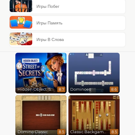
Игры Побег
Игры Память
Игры В Слова
Hidden Object: Street Of Secrets
Dominoes
8.7
8.6
Domino Classic
Classic Backgammon
8.5
8.5