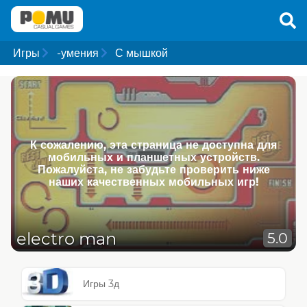
Игры
-умения
С мышкой
К сожалению, эта страница не доступна для
мобильных и планшетных устройств.
Пожалуйста, не забудьте проверить ниже
наших качественных мобильных игр!
electro man
5.0
Игры 3д