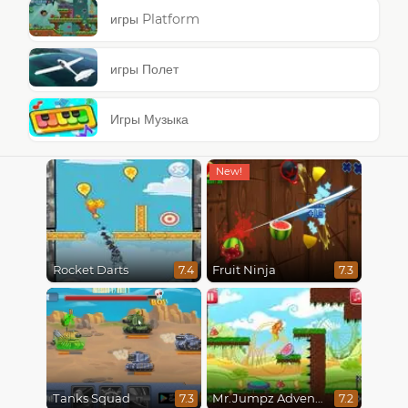
игры Platform
игры Полет
Игры Музыка
Rocket Darts
Fruit Ninja
7.4
7.3
Tanks Squad
Mr.Jumpz Adventureland
7.3
7.2