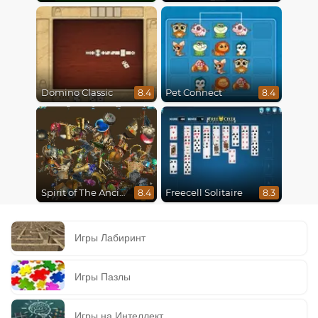
Domino Classic
Pet Connect
8.4
8.4
Spirit of The Ancient Forest
Freecell Solitaire
8.4
8.3
Игры Лабиринт
Игры Пазлы
Игры на Интеллект