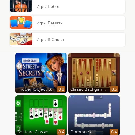
Игры Побег
Игры Память
Игры В Слова
Hidden Object: Street Of Secrets
Classic Backgammon
8.8
8.5
Solitaire Classic
Dominoes
8.4
8.4