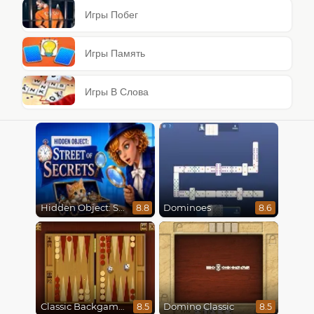
Игры Побег
Игры Память
Игры В Слова
Hidden Object: Street Of Secrets
Dominoes
8.8
8.6
Classic Backgammon
Domino Classic
8.5
8.5