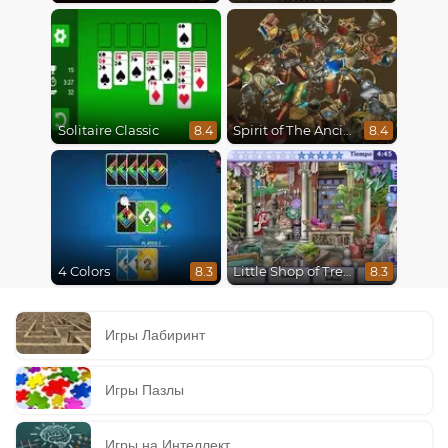
Solitaire Classic
Spirit of The Ancient Forest
8.4
8.4
4 Colors
Little Shop of Treasures
8.3
8.3
Игры Лабиринт
Игры Пазлы
Игры на Интеллект