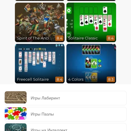
Spirit of The Ancient Forest
Solitaire Classic
8.4
8.4
Freecell Solitaire
4 Colors
8.4
8.3
Игры Лабиринт
Игры Пазлы
Игры на Интеллект