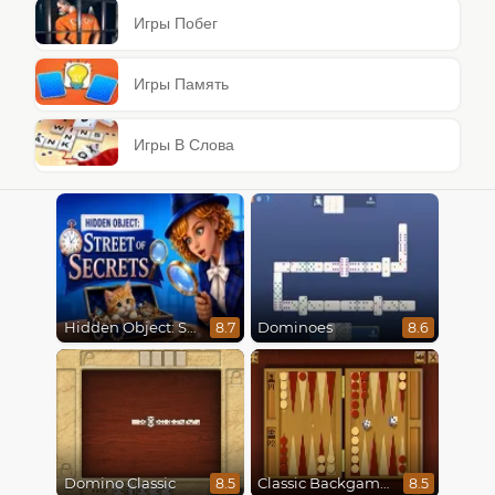
Игры Побег
Игры Память
Игры В Слова
Hidden Object: Street Of Secrets
Dominoes
8.7
8.6
Domino Classic
Classic Backgammon
8.5
8.5