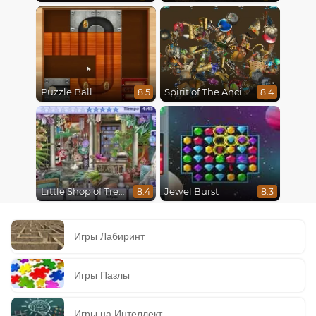
Puzzle Ball
Spirit of The Ancient Forest
8.5
8.4
Little Shop of Treasures
Jewel Burst
8.4
8.3
Игры Лабиринт
Игры Пазлы
Игры на Интеллект