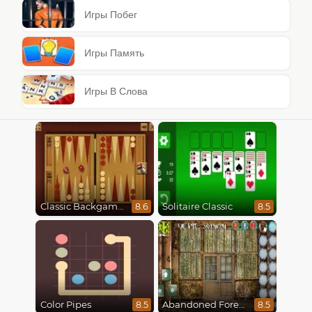
Игры Побег
Игры Память
Игры В Слова
Classic Backgammon
Solitaire Classic
8.6
8.5
Color Pipes
Abandoned Forest House
8.5
8.5