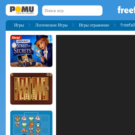
free
Игры
Логические Игры
Игры отражение
freefal