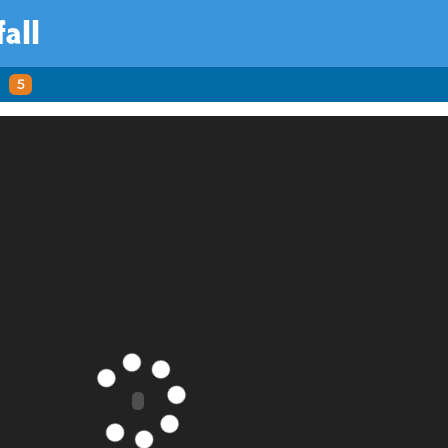
fall
l
5