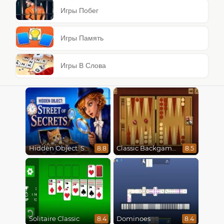
Игры Побег
Игры Память
Игры В Слова
Hidden Object: Street Of Secrets
Classic Backgammon
8.8
8.5
Solitaire Classic
Dominoes
8.4
8.4