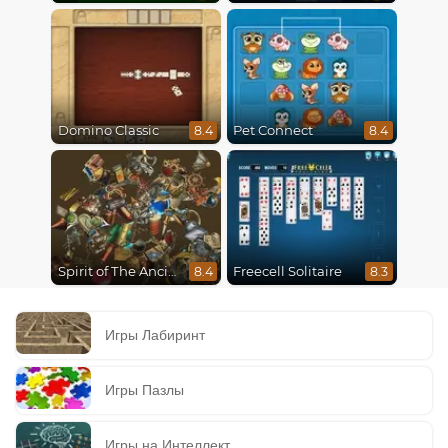
Domino Classic
Pet Connect
8.4
8.4
Spirit of The Ancient Forest
Freecell Solitaire
8.4
8.3
Игры Лабиринт
Игры Пазлы
Игры на Интеллект