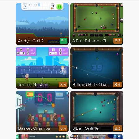
Andy's Golf 2
8 Ball Billiards Classic
9.1
8.5
Tennis Masters
Billiard Blitz Challenge
8.4
8.4
Basket Champs
8 Ball Online
8.4
8.3