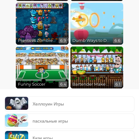
Plants vs Zombies Fusion Mode
Dumb Ways to Die 3: World Tour
6.9
6.6
Funny Soccer
Bartender Make Right Mix
6.4
6.1
Хеллоуин Игры
пасхальные игры
Кизи игры