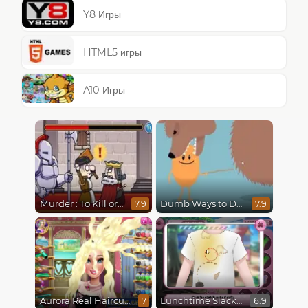
Y8 Игры
HTML5 игры
A10 Игры
Murder : To Kill or Not to Kill
Dumb Ways to Die
7.9
7.9
Aurora Real Haircuts
Lunchtime Slacking
7
6.9