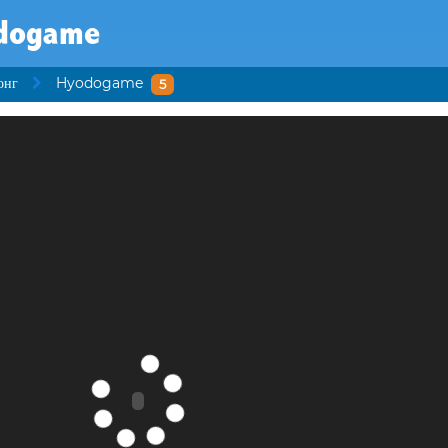
dogame
онг
Hyodogame
5