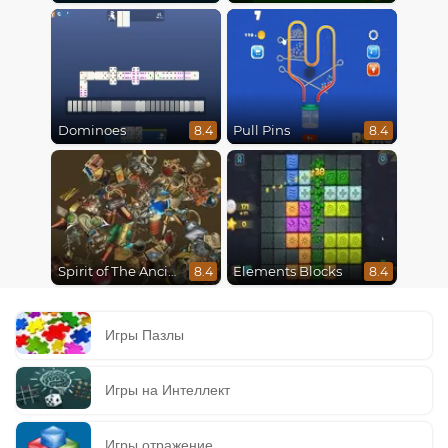
Dominoes
Pull Pins
8.4
8.4
Spirit of The Ancient Forest
Elements Blocks
8.4
8.4
Игры Пазлы
Игры на Интеллект
Игры отражение