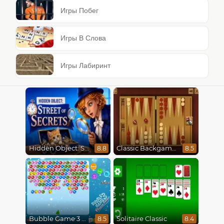
Игры Побег
Игры В Слова
Игры Лабиринт
Hidden Object: Street Of Secrets
Classic Backgammon
8.8
8.5
Bubble Game 3 Christmas
Solitaire Classic
8.5
8.4