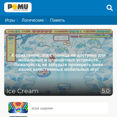
Игры
Логические
Память
К сожалению, эта страница не доступна для
мобильных и планшетных устройств.
Пожалуйста, не забудьте проверить ниже
наших качественных мобильных игр!
Ice Cream
5.0
игра шарики