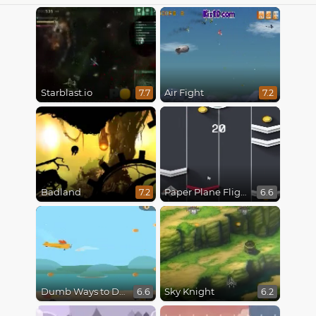
Starblast.io
Air Fight
7.7
7.2
Badland
Paper Plane Flight
7.2
6.6
Dumb Ways to Die 3: World Tour
Sky Knight
6.6
6.2