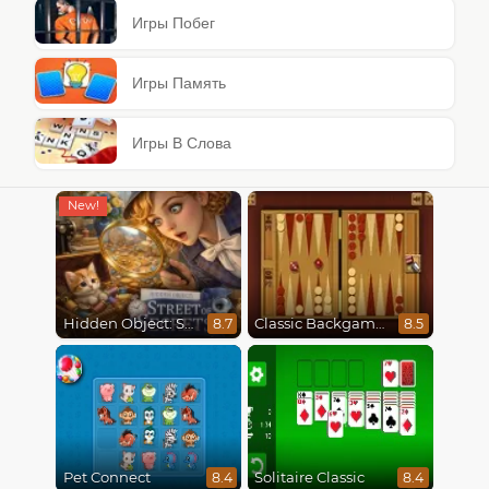
Игры Побег
Игры Память
Игры В Слова
Hidden Object: Street Of Secrets
Classic Backgammon
8.7
8.5
Pet Connect
Solitaire Classic
8.4
8.4