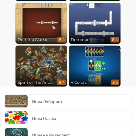
Domino Classic
Dominoes
8.4
8.4
Spirit of The Ancient Forest
4 Colors
8.4
8.3
Игры Лабиринт
Игры Пазлы
Игры на Интеллект