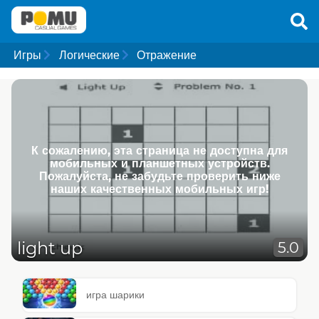
Игры
Логические
Отражение
К сожалению, эта страница не доступна для
мобильных и планшетных устройств.
Пожалуйста, не забудьте проверить ниже
наших качественных мобильных игр!
light up
5.0
игра шарики