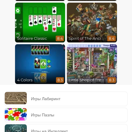
Solitaire Classic
Spirit of The Ancient Forest
8.4
8.4
4 Colors
Little Shop of Treasures
8.3
8.3
Игры Лабиринт
Игры Пазлы
Игры на Интеллект