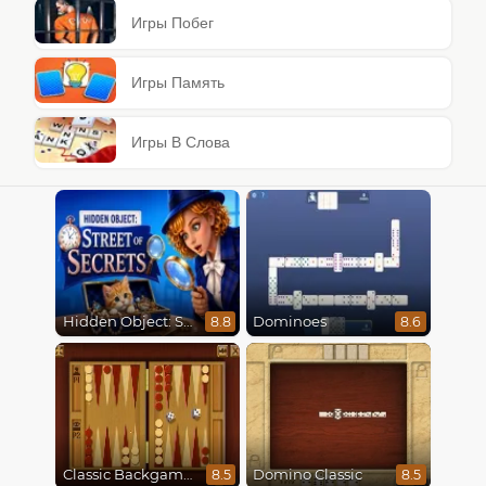
Игры Побег
Игры Память
Игры В Слова
Hidden Object: Street Of Secrets
Dominoes
8.8
8.6
Classic Backgammon
Domino Classic
8.5
8.5