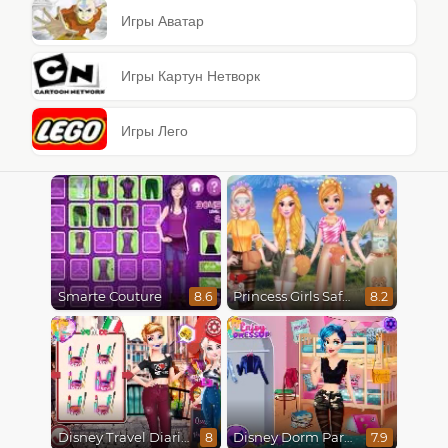
Игры Аватар
Игры Картун Нетворк
Игры Лего
Smarte Couture
Princess Girls Safari Trip
8.6
8.2
Disney Travel Diaries: City Break
Disney Dorm Party
8
7.9