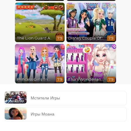
The Lion Guard Assemble
Disney Couple Of The Year
7.9
7.9
Princess Girls Trip To Aspen
Elsa's Wonderland Wedding
7.9
7.9
Мстители Игры
Игры Моана