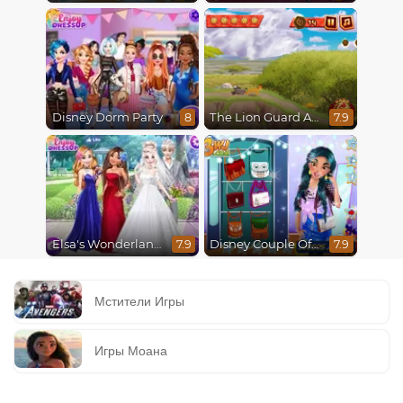
Disney Dorm Party
The Lion Guard Assemble
8
7.9
Elsa's Wonderland Wedding
Disney Couple Of The Year
7.9
7.9
Мстители Игры
Игры Моана