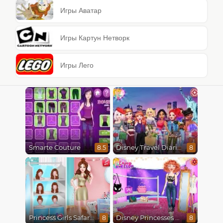
Игры Аватар
Игры Картун Нетворк
Игры Лего
Smarte Couture
Disney Travel Diaries: City Break
8.5
8
Princess Girls Safari Trip
Disney Princesses Runway Show
8
8