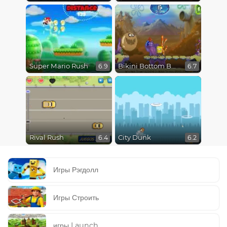
Super Mario Rush
Bikini Bottom Button Bash
6.9
6.7
Rival Rush
City Dunk
6.4
6.2
Игры Рэгдолл
Игры Строить
игры Launch