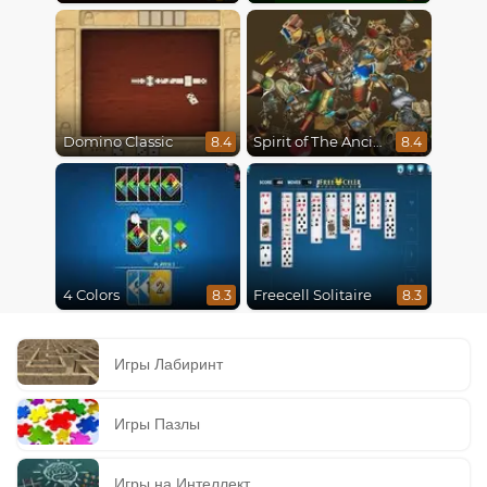
Domino Classic
Spirit of The Ancient Forest
8.4
8.4
4 Colors
Freecell Solitaire
8.3
8.3
Игры Лабиринт
Игры Пазлы
Игры на Интеллект