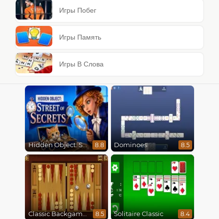
Игры Побег
Игры Память
Игры В Слова
Hidden Object: Street Of Secrets
Dominoes
8.8
8.5
Classic Backgammon
Solitaire Classic
8.5
8.4